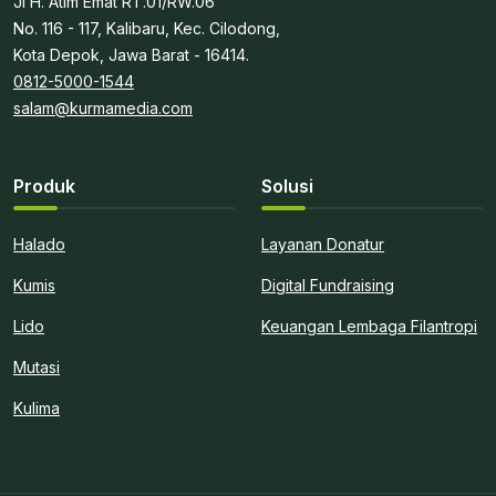
Jl H. Atim Emat RT.01/RW.06
No. 116 - 117, Kalibaru, Kec. Cilodong,
Kota Depok, Jawa Barat - 16414.
0812-5000-1544
salam@kurmamedia.com
Produk
Solusi
Halado
Layanan Donatur
Kumis
Digital Fundraising
Lido
Keuangan Lembaga Filantropi
Mutasi
Kulima