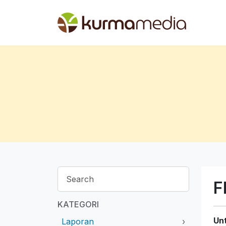
F
KATEGORI
Un
Laporan
›