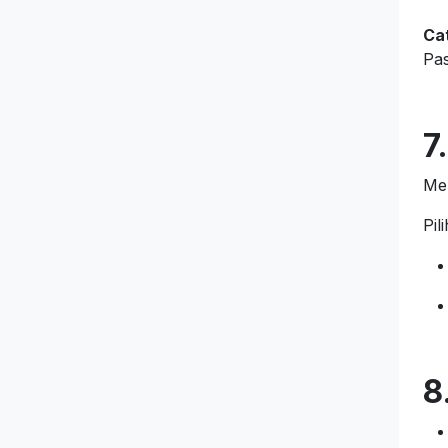
Ca
Pas
7
Men
Pil
8