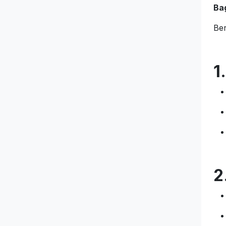
Ba
Ber
1
2