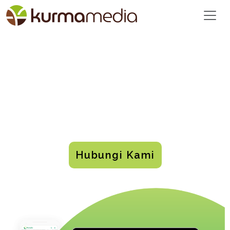
TAK PERLU PUSING,
FOKUS FUNDRAISING!
Dengan Halado, donasi online kini semakin
mudah.
Hubungi Kami