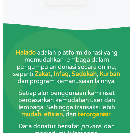
Halado
adalah platform donasi yang
memudahkan lembaga dalam
pengumpulan donasi secara online,
seperti
Zakat
,
Infaq
,
Sedekah
,
Kurban
dan program kemanusiaan lainnya.
Setiap alur penggunaan kami riset
berdasarkan kemudahan user dan
lembaga. Sehingga transaksi lebih
mudah
,
efisien
, dan
terorganisir
.
Data donatur bersifat
private
, dan